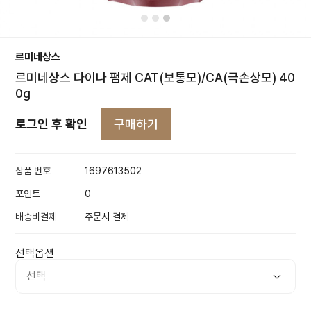
르미네상스
르미네상스 다이나 펌제 CAT(보통모)/CA(극손상모) 40
0g
구매하기
로그인 후 확인
상품 번호
1697613502
포인트
0
배송비결제
주문시 결제
선택옵션